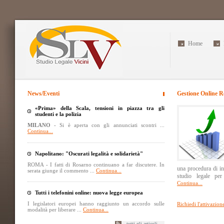
Home
News/Eventi
Gestione Online R
«Prima» della Scala, tensioni in piazza tra gli
studenti e la polizia
MILANO
- Si è aperta con gli annunciati scontri ...
Continua...
Napolitano: "Oscurati legalità e solidarietà"
ROMA - I fatti di Rosarno continuano a far discutere. In
una procedura di in
serata giunge il commento ...
Continua...
studio legale per 
Continua...
Tutti i telefonini online: nuova legge europea
I legislatori europei hanno raggiunto un accordo sulle
Richiedi l'attivazion
modalità per liberare ...
Continua...
tutti gli articoli