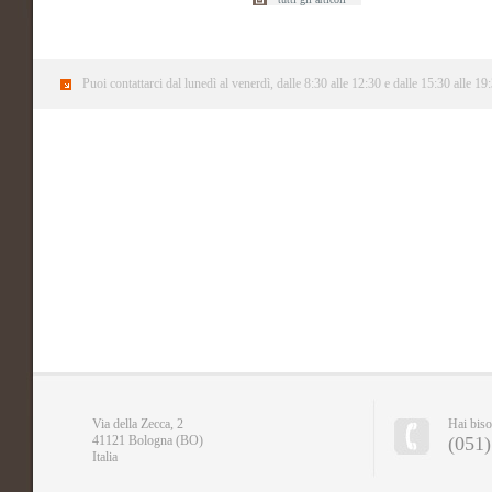
Puoi contattarci dal lunedì al venerdì, dalle 8:30 alle 12:30 e dalle 15:30 alle 1
Via della Zecca, 2
Hai biso
41121 Bologna (BO)
(051)
Italia