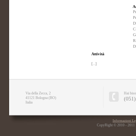
A
P
P
D
C
G
R
D
Attività
[...]
Via della Zecca, 2
Hai biso
41121 Bologna (BO)
(051)
Italia
Informazioni Le
CopyRight © 2010 - 2011 Stud