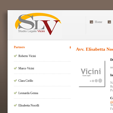
Home
Partners
Avv.
Elisabetta
Noc
Roberto Vicini
D
ne
Marco Vicini
I
Clara Cirillo
Na
Re
Po
Leonarda Genna
C
el
Te
Elisabetta Nocelli
F