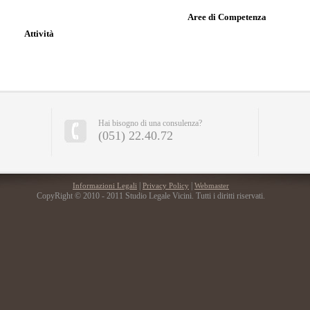
Aree di Competenza
Attività
Hai bisogno di una consulenza?
(051) 22.40.72
|
|
Informazioni Legali
Privacy Policy
Webmaster
CopyRight © 2010 - 2011 Studio Legale Vicini. Tutti i diritti riservati.