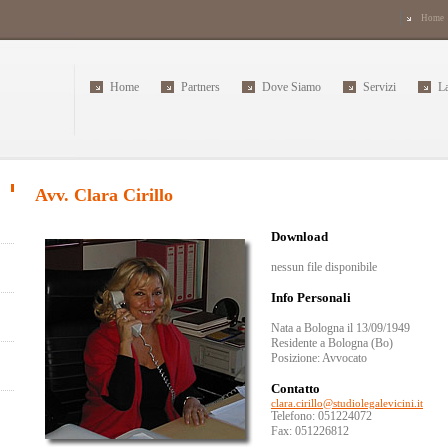
Home
Home
Partners
Dove Siamo
Servizi
L
Avv.
Clara
Cirillo
Download
nessun file disponibile
Info Personali
Nata a Bologna
il 13/09/1949
Residente a Bologna (Bo)
Posizione: Avvocato
Contatto
clara.cirillo@studiolegalevicini.it
Telefono:
051224072
Fax:
051226812