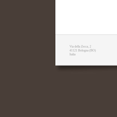
Via della Zecca, 2
41121 Bologna (BO)
Italia