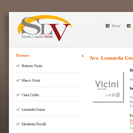
Home
Partners
Avv.
Leonarda
Ge
Roberto Vicini
D
ne
Marco Vicini
I
Clara Cirillo
Na
Re
Po
Leonarda Genna
C
le
Te
Elisabetta Nocelli
F