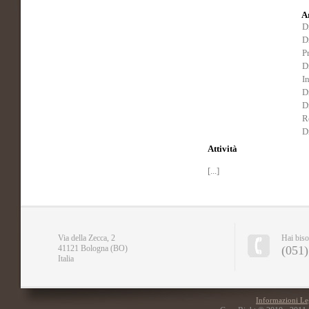
A
D
D
P
D
I
D
D
R
D
Attività
[...]
Via della Zecca, 2
Hai biso
41121 Bologna (BO)
(051)
Italia
Informazioni Le